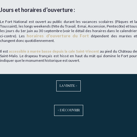
Jours et horaires d’ouverture :
Le Fort National est ouvert au public durant les vacances scolaires (Pâques et la
Toussaint), les longs weekends (fête du Travail, 8 mai, Ascension, Pentecôte) et tous
les jours du 1er juin au 30 septembre (voir le détail des horaires dans le calendrier
horaires d'ouverture du Fort
ci-contre). Les
dépendent des marées e
changent donc quotidiennement.
Il est
accessible à marée basse depuis la cale Saint-Vincent
au pied du Château de
Saint-Malo. Le drapeau français est hissé en haut du mât qui domine le Fort pour
indiquer que le monument historique est ouvert.
LA VISITE >
< DÉCOUVRIR